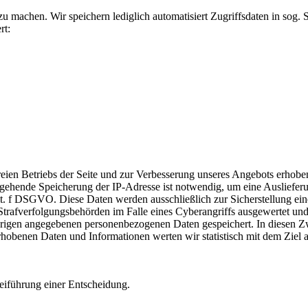
machen. Wir speichern lediglich automatisiert Zugriffsdaten in sog. Se
rt:
reien Betriebs der Seite und zur Verbesserung unseres Angebots erhobe
ergehende Speicherung der IP-Adresse ist notwendig, um eine Ausliefer
it. f DSGVO. Diese Daten werden ausschließlich zur Sicherstellung ein
 Strafverfolgungsbehörden im Falle eines Cyberangriffs ausgewertet u
rigen angegebenen personenbezogenen Daten gespeichert. In diesen Zwe
hobenen Daten und Informationen werten wir statistisch mit dem Ziel a
beiführung einer Entscheidung.