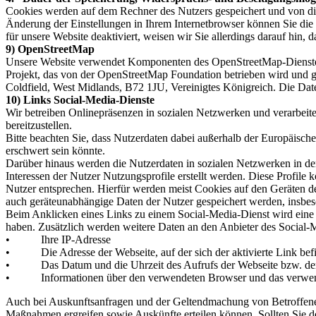
Cookies werden auf dem Rechner des Nutzers gespeichert und von die
Änderung der Einstellungen in Ihrem Internetbrowser können Sie die
für unsere Website deaktiviert, weisen wir Sie allerdings darauf hin
9) OpenStreetMap
Unsere Website verwendet Komponenten des OpenStreetMap-Dienstes 
Projekt, das von der OpenStreetMap Foundation betrieben wird und g
Coldfield, West Midlands, B72 1JU, Vereinigtes Königreich. Die Dat
10) Links Social-Media-Dienste
Wir betreiben Onlinepräsenzen in sozialen Netzwerken und verarbei
bereitzustellen.
Bitte beachten Sie, dass Nutzerdaten dabei außerhalb der Europäische
erschwert sein könnte.
Darüber hinaus werden die Nutzerdaten in sozialen Netzwerken in d
Interessen der Nutzer Nutzungsprofile erstellt werden. Diese Profil
Nutzer entsprechen. Hierfür werden meist Cookies auf den Geräten de
auch geräteunabhängige Daten der Nutzer gespeichert werden, insbeso
Beim Anklicken eines Links zu einem Social-Media-Dienst wird eine V
haben. Zusätzlich werden weitere Daten an den Anbieter des Social-M
• Ihre IP-Adresse
• Die Adresse der Webseite, auf der sich der aktivierte Link bef
• Das Datum und die Uhrzeit des Aufrufs der Webseite bzw. der 
• Informationen über den verwendeten Browser und das verwend
Auch bei Auskunftsanfragen und der Geltendmachung von Betroffenenr
Maßnahmen ergreifen sowie Auskünfte erteilen können. Sollten Sie d