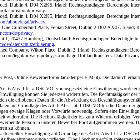
oad, Dublin 4, D04 X2K5, Irland; Rechtsgrundlagen: Berechtigte Intere
ook.com/about/privacy.
oad, Dublin 4, D04 X2K5, Irland; Rechtsgrundlagen: Berechtigte Intere
com/about/legal/privacy
.
 One Cumberland Place, Fenian Street, Dublin 2 D02 AX07, Irland; Recht
ter.com/de/privacy
.
 1, 20457 Hamburg, Deutschland; Rechtsgrundlagen: Berechtigte Inter
om/de/datenschutzerklaerung
.
ted Company, Wilton Place, Dublin 2, Irland; Rechtsgrundlagen: Berech
in.com/legal/privacy-policy; Grundlage Drittlandtransfers: Data Priv
er Post, Online-Bewerberformular oder per E-Mail). Die dadurch erha
Art. 6 Abs. 1 lit. a DSGVO, vorausgesetzt eine Einwilligung wurde ert
nwilligung können Sie jederzeit widerrufen. Die Rechtmäßigkeit der b
rden die erhobenen Daten für die Abwicklung des Beschäftigungsverhäl
aten auf Grundlage des Art. 6 Abs.1 lit. f DSGVO für die Dauer der g
gegen etwaige Klagen oder Vorwürfe notwendig. Sofern eine Einwilligun
eit widerrufen. Die Rechtmäßigkeit der bis zum Widerruf erfolgten Ver
bewerbende Person in unseren Bewerber-Pool aufgenommen werden. Da
eren zu können.
ach erteilter Einwilligung auf Grundlage des Art 6. Abs.1 lit. a DSGV
 Aufbewahrungsgründe vorliegen. Eine Löschung erfolgt spätestens zwe