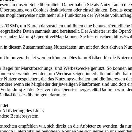
sem an unsere Seite übermittelt. Daher haben Sie als Nutzer auch die
 Übertragung von Cookies deaktivieren oder einschränken. Bereits ges
, dass möglicherweise nicht mehr alle Funktionen der Website vollumfän
(OSM), um Karten darzustellen und Ihnen eine benutzerfreundliche 
eografische Daten sammelt und bereitstellt. Der Anbieter ist die Op
enschutzerklärung OpenStreetMap können Sie hier einsehen: https://wi
ten in diesem Zusammenhang Nutzerdaten, um mit den dort aktiven Nu
n Union verarbeitet werden können. Dies kann Risiken für die Nutzer m
er Regel für Marktforschungs- und Werbezwecke genutzt. So können an
e können verwendet werden, um Werbeanzeigen innerhalb und außerhalb d
r Nutzer gespeichert, die das Nutzungsverhalten und die Interessen de
ndere wenn sie Mitglieder der jeweiligen Plattformen sind und dort ein
erbindung zu den Ser-vern des Dienstes hergestellt. Dadurch wird dem
edia-Dienstes übertragen, darunter:
indet
Aktivierung des Links
ete Betriebssystem
echten empfehlen wir, sich direkt an die Anbieter zu wenden, da nur 
ennoch Unterstützung benötigen, können Sie sich gerne an uns wenden