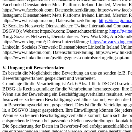
Facebook: Dienstanbieter: Meta Platforms Ireland Limited, Merrion R
https://www.facebook.com; Datenschutzerklärung: https://www.faceb
Instagram: Dienstanbieter: Meta Platforms Ireland Limited, Merrion R
https://www.instagram.com; Datenschutzerklärung:
https://instagram.
X: Soziales Netzwerk; Dienstanbieter: Twitter International Company,
DSGVO); Website: https://x.com; Datenschutzerklärung:
https://twit
Xing: Soziales Netzwerk; Dienstanbieter: New Work SE, Am Strandkai
https://www.xing.com/; Datenschutzerklärung:
https://privacy.xing.c
LinkedIn: Soziales Netzwerk; Dienstanbieter: LinkedIn Ireland Unlimi
https://www.linkedin.com; Datenschutzerklärung: https://www.linked
https://www.linkedin.com/psettings/guest-controls/retargeting-opt-out.
V. Umgang mit Bewerberdaten
Es besteht die Möglichkeit eine Bewerbung an uns zu senden (z.B. P
Bewerbungsverfahren gespeichert und verarbeitet.
Grundlage für die Verarbeitung ist Art. 6 Abs. 1 lit. b DSGVO sowie 
BDSG als Rechtsgrundlage für die Verarbeitung herangezogen. Ihre Ei
Wenn aus der Bewerbung ein Beschäftigungsverhältnis resultiert, we
Insoweit es zu keinem Beschäftigungsverhältnis kommt, werden die D
im Bewerbungsverfahren, gespeichert. Dies ist für die Verteidigung 
lit. a DSGVO länger gespeichert. Ihre Einwilligung können Sie jederz
Wenn es zu keinem Beschäftigungsverhältnis kommt, kann sich die 
entsprechende Person bei passenden Stellenausschreibungen kontakti
Die Speicherung der Daten im Bewerber-Pool erfolgt ausschließlich n
die entsprechenden Daten gelöscht werden, soweit keine gesetzlichen