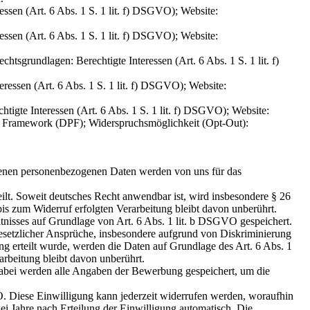
ssen (Art. 6 Abs. 1 S. 1 lit. f) DSGVO); Website:
ssen (Art. 6 Abs. 1 S. 1 lit. f) DSGVO); Website:
sgrundlagen: Berechtigte Interessen (Art. 6 Abs. 1 S. 1 lit. f)
essen (Art. 6 Abs. 1 S. 1 lit. f) DSGVO); Website:
tigte Interessen (Art. 6 Abs. 1 S. 1 lit. f) DSGVO); Website:
acy Framework (DPF); Widerspruchsmöglichkeit (Opt-Out):
ltenen personenbezogenen Daten werden von uns für das
eilt. Soweit deutsches Recht anwendbar ist, wird insbesondere § 26
is zum Widerruf erfolgten Verarbeitung bleibt davon unberührt.
tnisses auf Grundlage von Art. 6 Abs. 1 lit. b DSGVO gespeichert.
esetzlicher Ansprüche, insbesondere aufgrund von Diskriminierung
g erteilt wurde, werden die Daten auf Grundlage des Art. 6 Abs. 1
arbeitung bleibt davon unberührt.
bei werden alle Angaben der Bewerbung gespeichert, um die
O. Diese Einwilligung kann jederzeit widerrufen werden, woraufhin
i Jahre nach Erteilung der Einwilligung automatisch. Die