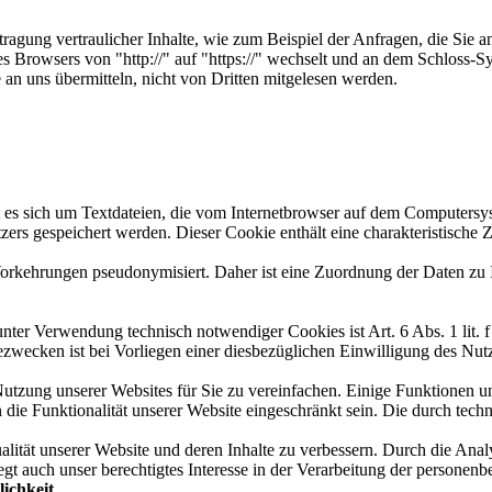
gung vertraulicher Inhalte, wie zum Beispiel der Anfragen, die Sie a
es Browsers von "http://" auf "https://" wechselt und an dem Schloss-S
 an uns übermitteln, nicht von Dritten mitgelesen werden.
es sich um Textdateien, die vom Internetbrowser auf dem Computersys
ers gespeichert werden. Dieser Cookie enthält eine charakteristische Z
Vorkehrungen pseudonymisiert. Daher ist eine Zuordnung der Daten zu
nter Verwendung technisch notwendiger Cookies ist Art. 6 Abs. 1 lit.
ecken ist bei Vorliegen einer diesbezüglichen Einwilligung des Nutz
utzung unserer Websites für Sie zu vereinfachen. Einige Funktionen u
ie Funktionalität unserer Website eingeschränkt sein. Die durch tec
tät unserer Website und deren Inhalte zu verbessern. Durch die Analy
egt auch unser berechtigtes Interesse in der Verarbeitung der persone
ichkeit